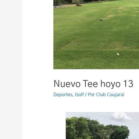
Nuevo Tee hoyo 13
Deportes
,
Golf
/ Por
Club Caujaral