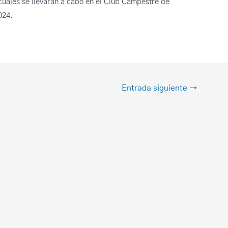
 cuales se llevarán a cabo en el Club Campestre de
024.
Entrada siguiente
→