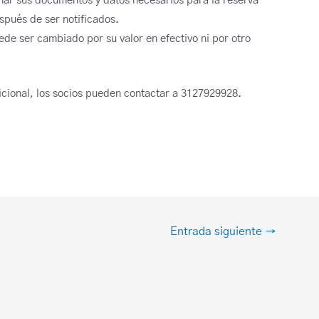
ar sus documentos y datos necesarios para la reserva
espués de ser notificados.
uede ser cambiado por su valor en efectivo ni por otro
icional, los socios pueden contactar a 3127929928.
Entrada siguiente
→